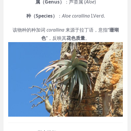
属（Genus）
：芦荟属 (
Aloe
)
种（Species）
：
Aloe corallina
I.Verd.
该物种的种加词
corallina
来源于拉丁语，意指“
珊瑚
色
”，反映其
花色质量
。