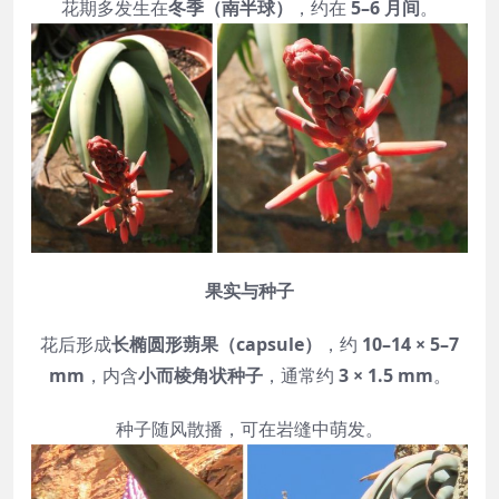
花期多发生在
冬季（南半球）
，约在
5–6 月间
。
果实与种子
花后形成
长椭圆形蒴果（capsule）
，约
10–14 × 5–7
mm
，内含
小而棱角状种子
，通常约
3 × 1.5 mm
。
种子随风散播，可在岩缝中萌发。