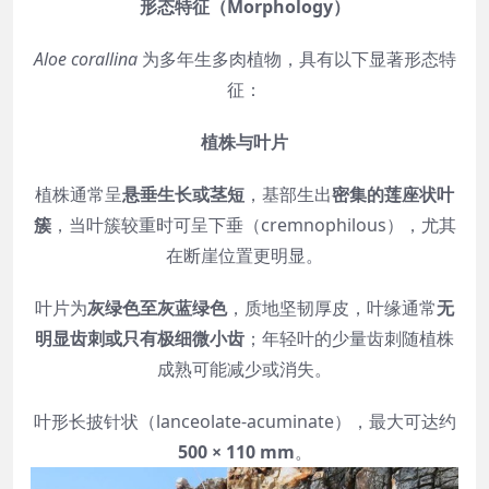
形态特征（Morphology）
Aloe corallina
为多年生多肉植物，具有以下显著形态特
征：
植株与叶片
植株通常呈
悬垂生长或茎短
，基部生出
密集的莲座状叶
簇
，当叶簇较重时可呈下垂（cremnophilous），尤其
在断崖位置更明显。
叶片为
灰绿色至灰蓝绿色
，质地坚韧厚皮，叶缘通常
无
明显齿刺或只有极细微小齿
；年轻叶的少量齿刺随植株
成熟可能减少或消失。
叶形长披针状（lanceolate-acuminate），最大可达约
500 × 110 mm
。