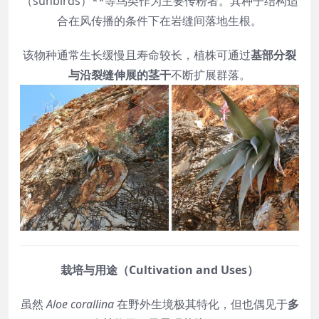
（sunbirds）**等鸟类作为主要传粉者。其种子结构适
合在风传播的条件下在岩缝间落地生根。
该物种通常生长缓慢且寿命较长，植株可通过
基部分裂
与沿裂缝伸展的茎干
不断扩展群落。
栽培与用途（Cultivation and Uses）
虽然
Aloe corallina
在野外生境极其特化，但也偶见于
多