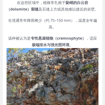
在这些区域中，植株常扎根于
陡峭的白云岩
（dolomite）裂缝
及石缝上方或其他难以接近的岩壁。
生境通常年降雨稀少（约 75–150 mm），温度全年偏
高。
该种被认为是
专性悬崖植物（cremnophyte）
，适应
极端排水与强光照环境
。