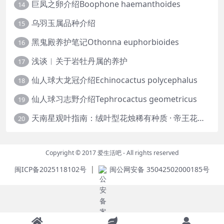
巨凤之卵介绍Boophone haemanthoides
14
乌羽玉属品种介绍
15
黑鬼殿养护笔记Othonna euphorbioides
16
浅谈︱关于岩牡丹属的养护
17
仙人球大龙冠介绍Echinocactus polycephalus
18
仙人球习志野介绍Tephrocactus geometricus
19
天南星观叶指南：绒叶型花烛稀有种质 · 帝王花烛等
20
Copyright © 2017
爱生活吧
- All rights reserved
|
闽ICP备2025118102号
闽公网安备 35042502000185号