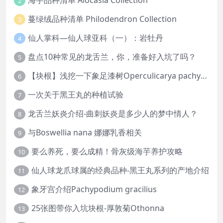
海芋品种清单 Alocasia Collection
2
蔓绿绒品种清单 Philodendron Collection
3
仙人掌科—仙人球亚科（一）：岩牡丹
4
盘点10种常见的龙舌兰，你，准备好入坑了吗？
5
【块根】浅挖一下象足漆树Operculicarya pachypus
6
一次关于黑王丸的种植试验
7
龙舌兰妖炎介绍-曲刺妖炎是多少人的梦中情人？
8
与Boswellia nana 娜娜乳香相关
9
要么养死，要么成精！骨灰级海芋养护攻略
10
仙人球龙爪球属的经典品种-黑王丸系列的产地介绍
11
象牙宫介绍Pachypodium gracilius
12
25张图带你入坑块根-厚敦菊Othonna
13