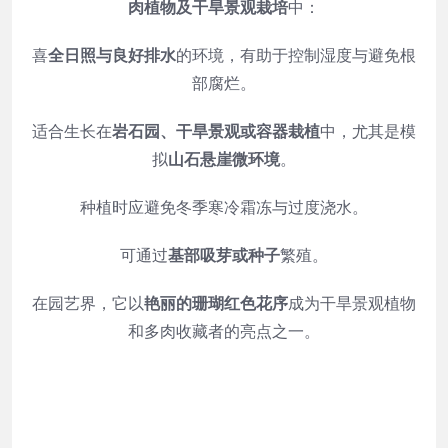
肉植物及干旱景观栽培
中：
喜
全日照与良好排水
的环境，有助于控制湿度与避免根
部腐烂。
适合生长在
岩石园、干旱景观或容器栽植
中，尤其是模
拟
山石悬崖微环境
。
种植时应避免冬季寒冷霜冻与过度浇水。
可通过
基部吸芽或种子
繁殖。
在园艺界，它以
艳丽的珊瑚红色花序
成为干旱景观植物
和多肉收藏者的亮点之一。