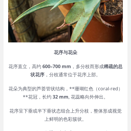
花序与花朵
花序直立，高约
600–700 mm
，多分枝而形成
稀疏的总
状花序
，分枝通常位于花序上部。
花朵为典型的芦荟管状结构，**珊瑚红色（coral-red）
**花冠，长约
32 mm
, 花蕊略向外伸出。
花序呈下垂或半下垂状态组合上升分枝，整体形成视觉
上鲜明的色彩簇状。