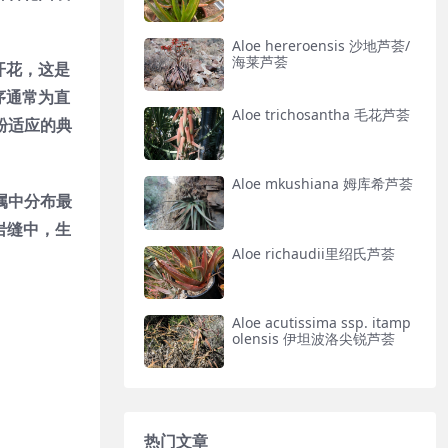
Aloe hereroensis 沙地芦荟/
海莱芦荟
季开花，这是
序通常为直
Aloe trichosantha 毛花芦荟
粉适应的典
Aloe mkushiana 姆库希芦荟
e 属中分布最
岩缝中，生
Aloe richaudii里绍氏芦荟
Aloe acutissima ssp. itamp
olensis 伊坦波洛尖锐芦荟
热门文章