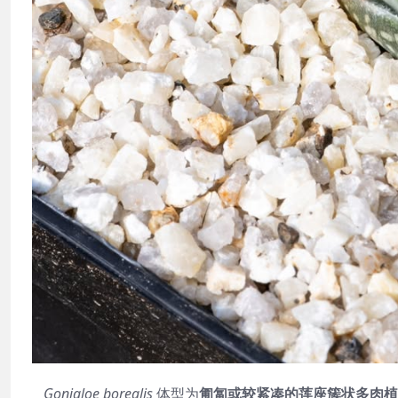
Gonialoe borealis
体型为
匍匐或较紧凑的莲座簇状多肉植