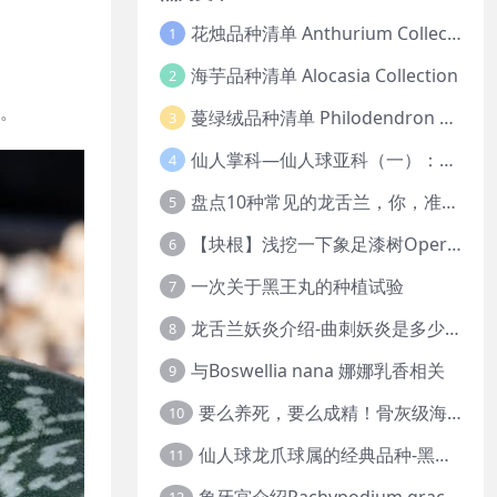
花烛品种清单 Anthurium Collection
1
海芋品种清单 Alocasia Collection
2
关。
蔓绿绒品种清单 Philodendron Collection
3
仙人掌科—仙人球亚科（一）：岩牡丹
4
盘点10种常见的龙舌兰，你，准备好入坑了吗？
5
【块根】浅挖一下象足漆树Operculicarya pachypus
6
一次关于黑王丸的种植试验
7
龙舌兰妖炎介绍-曲刺妖炎是多少人的梦中情人？
8
与Boswellia nana 娜娜乳香相关
9
要么养死，要么成精！骨灰级海芋养护攻略
10
仙人球龙爪球属的经典品种-黑王丸系列的产地介绍
11
象牙宫介绍Pachypodium gracilius