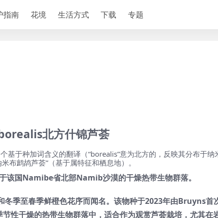
护指南
花境
生活方式
下载
专题
e borealis北方什锦芦荟
。这是一个基于种加词含义的翻译（“borealis”意为北方的，反映其分布于
纳米布鹧鸪芦荟”（基于属特征和栖息地）。
该国Namibe省北部Namib沙漠的干燥热带生物群落。
季至春季鲜橙色花序而闻名。该物种于2023年由Bruyns首
，它生长在季节性干燥的热带生物群落中，适合作为观赏芦荟栽培，尤其