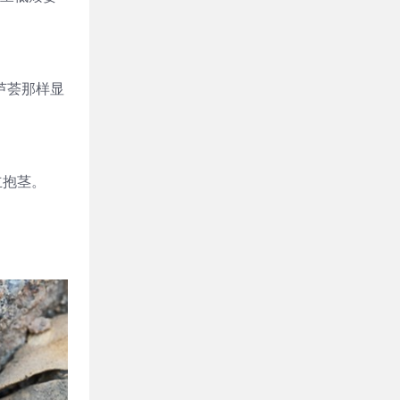
芦荟那样显
立抱茎。