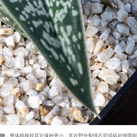
物
，整体植株较其近缘种更小，常在野外裂缝石层或砾岩缝隙间