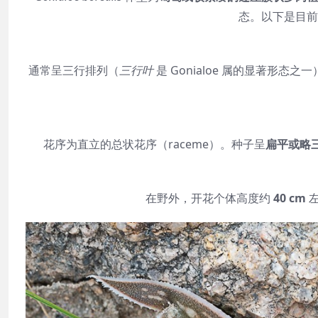
态。以下是目前
通常呈三行排列（
三行叶
是 Gonialoe 属的显著形态之
花序为直立的总状花序（raceme）。种子呈
扁平或略
在野外，开花个体高度约
40 cm
左