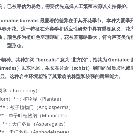
响，已被评估为易危，需要优先选择人工繁殖来源以支持保护。
nialoe borealis 最显著的差异在于其开花季节。本种为夏
季或早春开花。这一特征在分类学和适应性研究中具有重要意义。花
曲，颜色多为橙红色至珊瑚红，花被基部略膨大，符合芦荟类传
型形态。
物种。其种加词 “borealis” 意为“北方的”，指其为 Gonialo
edes）以东地区，生长在片岩（schist）层间的岩质坡地或
显。这种岩生环境塑造了其紧凑的株型和较强的耐旱能力。
类学（Taxonomy）
gdom）**：植物界（Plantae）
）**：被子植物门（Angiosperms）
s）**：单子叶植物纲（Monocots）
r）**：天门冬目（Asparagales）
）**：天门冬科（Asphodelaceae）