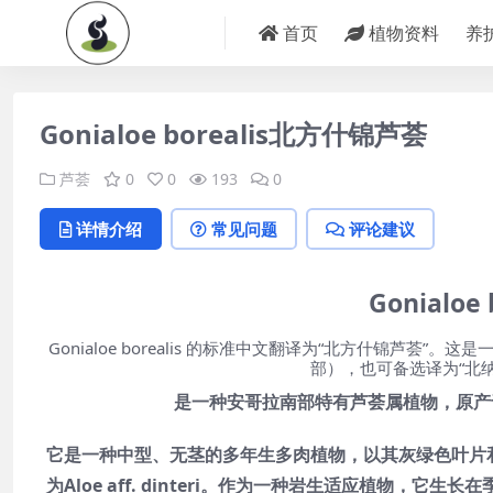
首页
植物资料
养
Gonialoe borealis北方什锦芦荟
芦荟
0
0
193
0
详情介绍
常见问题
评论建议
Gonialo
Gonialoe borealis 的标准中文翻译为“北方什锦芦荟”
部），也可备选译为“北
是一种安哥拉南部特有芦荟属植物，原产于
它是一种中型、无茎的多年生多肉植物，以其灰绿色叶片和冬
为Aloe aff. dinteri。作为一种岩生适应植物