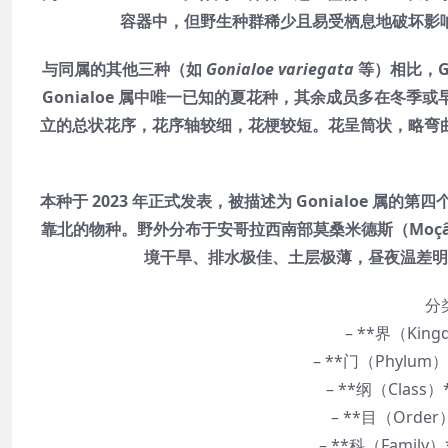
容器中，但野生种群稀少且易受栖息地破坏影
与同属的其他三种（如
Gonialoe variegata
等）相比，Go
Gonialoe 属中唯一已知的夏花种，其余成员多在冬
立的总状花序，花序轴较细，花梗较短。花呈筒状，略弯
本种于 2023 年正式发表，被描述为 Gonialoe 属的第四个
靠北的物种。野外分布于安哥拉西南部莫桑米德斯（Moçâm
境干旱、排水极佳、土层极薄，昼夜温差明
分
– **界（Kin
– **门（Phylum
– **纲（Clas
– **目（Orde
– **科（Family