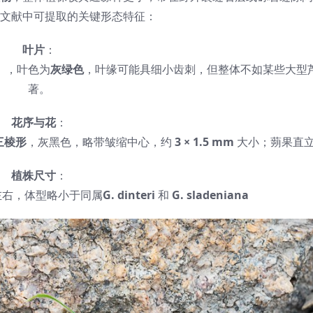
文献中可提取的关键形态特征：
叶片
：
一），叶色为
灰绿色
，叶缘可能具细小齿刺，但整体不如某些大型
著。
花序与花
：
三棱形
，灰黑色，略带皱缩中心，约
3 × 1.5 mm
大小；蒴果直
植株尺寸
：
右，体型略小于同属
G. dinteri
和
G. sladeniana