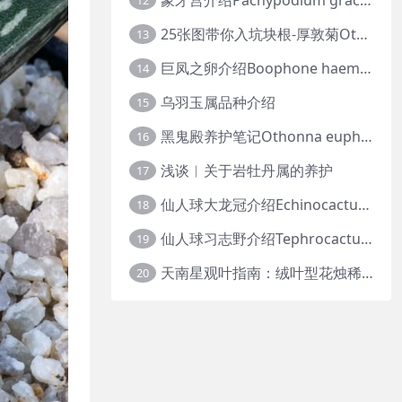
12
25张图带你入坑块根-厚敦菊Othonna
13
巨凤之卵介绍Boophone haemanthoides
14
乌羽玉属品种介绍
15
黑鬼殿养护笔记Othonna euphorbioides
16
浅谈︱关于岩牡丹属的养护
17
仙人球大龙冠介绍Echinocactus polycephalus
18
仙人球习志野介绍Tephrocactus geometricus
19
天南星观叶指南：绒叶型花烛稀有种质 · 帝王花烛等
20