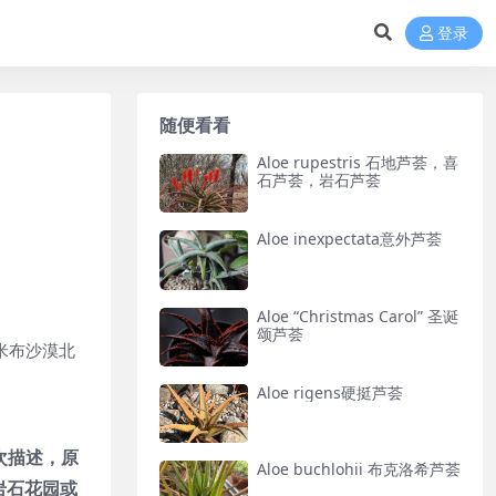
登录
随便看看
Aloe rupestris 石地芦荟，喜
石芦荟，岩石芦荟
Aloe inexpectata意外芦荟
Aloe “Christmas Carol” 圣诞
颂芦荟
纳米布沙漠北
Aloe rigens硬挺芦荟
次描述，原
Aloe buchlohii 布克洛希芦荟
在岩石花园或