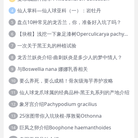
仙人掌科—仙人球亚科（一）：岩牡丹
4
盘点10种常见的龙舌兰，你，准备好入坑了吗？
5
【块根】浅挖一下象足漆树Operculicarya pachypus
6
一次关于黑王丸的种植试验
7
龙舌兰妖炎介绍-曲刺妖炎是多少人的梦中情人？
8
与Boswellia nana 娜娜乳香相关
9
要么养死，要么成精！骨灰级海芋养护攻略
10
仙人球龙爪球属的经典品种-黑王丸系列的产地介绍
11
象牙宫介绍Pachypodium gracilius
12
25张图带你入坑块根-厚敦菊Othonna
13
巨凤之卵介绍Boophone haemanthoides
14