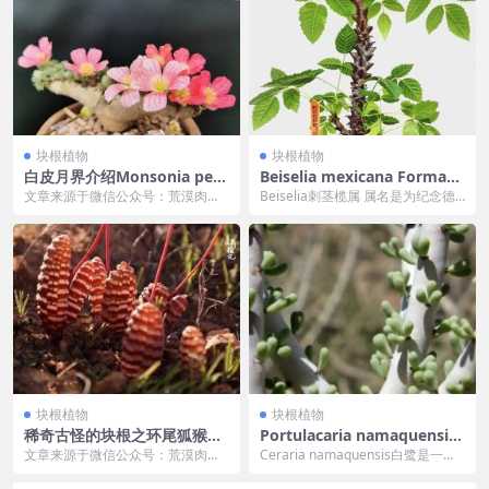
块根植物
块根植物
白皮月界介绍Monsonia peni
Beiselia mexicana Forman
culina
墨西哥角榄
文章来源于微信公众号：荒漠肉植
Beiselia刺茎榄属 属名是为纪念德
记，作者：乌镇寻 Dag Panco在
国植物物猎人及Kakteenland S...
《石食者》里...
块根植物
块根植物
稀奇古怪的块根之环尾狐猴Bu
Portulacaria namaquensis
lbine bruynsii
白鹭
文章来源于微信公众号：荒漠肉植
Ceraria namaquensis白鹭是一种
记，作者：乌镇寻 Dag Panco在
肉质灌木，原产于南非和纳米比亚
《石食者》里...
之...