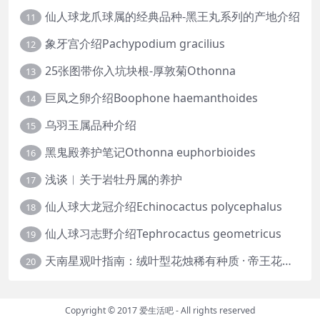
仙人球龙爪球属的经典品种-黑王丸系列的产地介绍
11
象牙宫介绍Pachypodium gracilius
12
25张图带你入坑块根-厚敦菊Othonna
13
巨凤之卵介绍Boophone haemanthoides
14
乌羽玉属品种介绍
15
黑鬼殿养护笔记Othonna euphorbioides
16
浅谈︱关于岩牡丹属的养护
17
仙人球大龙冠介绍Echinocactus polycephalus
18
仙人球习志野介绍Tephrocactus geometricus
19
天南星观叶指南：绒叶型花烛稀有种质 · 帝王花烛等
20
Copyright © 2017
爱生活吧
- All rights reserved