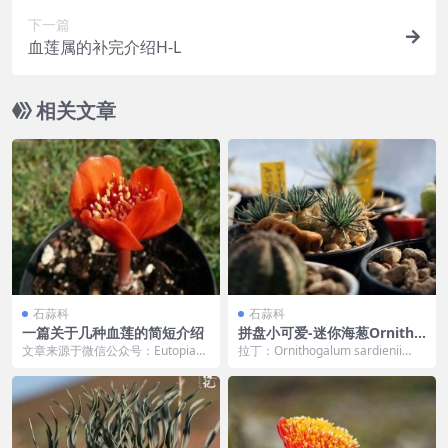
下一篇
血莲属的补完介绍H-L
相关文章
石蒜科
石蒜科
一篇关于几种血莲的简短介绍
拼盘小可爱-迷你海葱Ornitho
galum sardienii
文章来源于微信公众号：Eutopia，
拉丁：Ornithogalum sardienii
作者：杨区区 Haemanthus血莲是
属：虎眼万年青属 海葱原产于...
石...