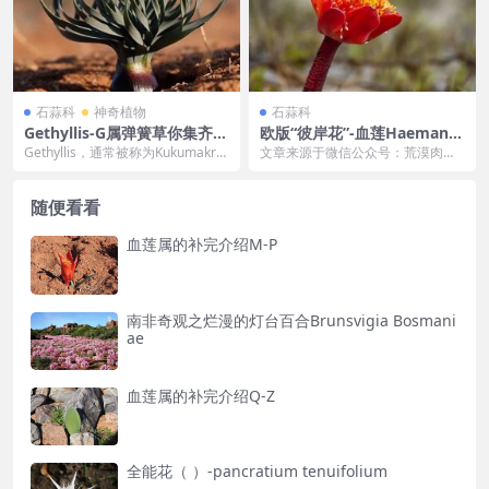
石蒜科
神奇植物
石蒜科
Gethyllis-G属弹簧草你集齐了
欧版“彼岸花”-血莲Haemanth
吗？
us coccineus
Gethyllis，通常被称为Kukumakra
文章来源于微信公众号：荒漠肉植
nka, Koekemakran...
记，作者：乌镇寻 拉丁：Haemant
hus co...
随便看看
血莲属的补完介绍M-P
南非奇观之烂漫的灯台百合Brunsvigia Bosmani
ae
血莲属的补完介绍Q-Z
全能花（ ）-pancratium tenuifolium