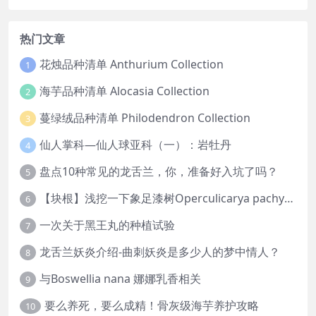
热门文章
花烛品种清单 Anthurium Collection
1
海芋品种清单 Alocasia Collection
2
蔓绿绒品种清单 Philodendron Collection
3
仙人掌科—仙人球亚科（一）：岩牡丹
4
盘点10种常见的龙舌兰，你，准备好入坑了吗？
5
【块根】浅挖一下象足漆树Operculicarya pachypus
6
一次关于黑王丸的种植试验
7
龙舌兰妖炎介绍-曲刺妖炎是多少人的梦中情人？
8
与Boswellia nana 娜娜乳香相关
9
要么养死，要么成精！骨灰级海芋养护攻略
10