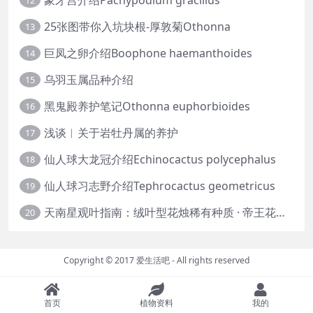
12
25张图带你入坑块根-厚敦菊Othonna
13
巨凤之卵介绍Boophone haemanthoides
14
乌羽玉属品种介绍
15
黑鬼殿养护笔记Othonna euphorbioides
16
浅谈︱关于岩牡丹属的养护
17
仙人球大龙冠介绍Echinocactus polycephalus
18
仙人球习志野介绍Tephrocactus geometricus
19
天南星观叶指南：绒叶型花烛稀有种质 · 帝王花烛等
20
Copyright © 2017
爱生活吧
- All rights reserved
|
闽ICP备2025118102号
闽公网安备 35042502000185号
首页
植物资料
我的