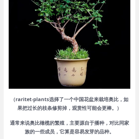
（raritet-plants选择了一个中国花盆来栽培奥比，如
果把过长的枝条修剪掉，观赏性可能会更棒。）
通常来说奥比橄榄的繁殖，主要源自于播种，对比同家
族的一些成员，它算是容易发芽的品种。