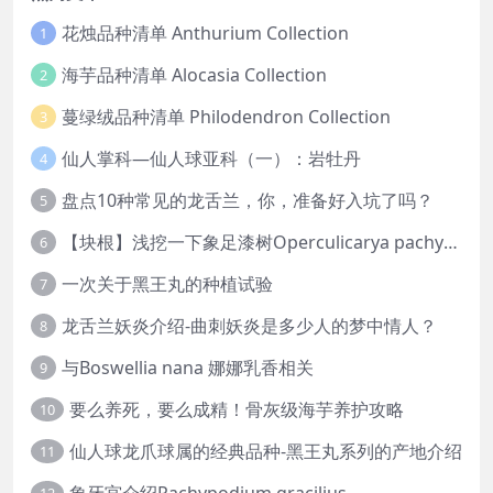
花烛品种清单 Anthurium Collection
1
海芋品种清单 Alocasia Collection
2
蔓绿绒品种清单 Philodendron Collection
3
仙人掌科—仙人球亚科（一）：岩牡丹
4
盘点10种常见的龙舌兰，你，准备好入坑了吗？
5
【块根】浅挖一下象足漆树Operculicarya pachypus
6
一次关于黑王丸的种植试验
7
龙舌兰妖炎介绍-曲刺妖炎是多少人的梦中情人？
8
与Boswellia nana 娜娜乳香相关
9
要么养死，要么成精！骨灰级海芋养护攻略
10
仙人球龙爪球属的经典品种-黑王丸系列的产地介绍
11
象牙宫介绍Pachypodium gracilius