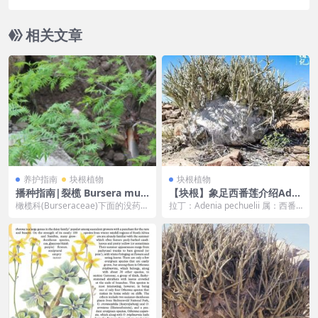
相关文章
养护指南
块根植物
块根植物
播种指南|裂榄 Bursera muli
【块根】象足西番莲介绍Ade
tjuga
nia pechuelii
橄榄科(Burseraceae)下面的没药属
拉丁：Adenia pechuelii 属：西番
（commiphora)&乳香属(b...
莲科蒴莲属