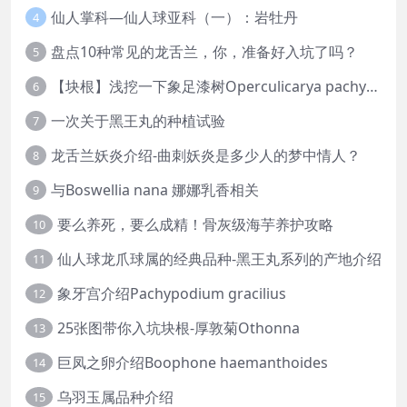
仙人掌科—仙人球亚科（一）：岩牡丹
4
盘点10种常见的龙舌兰，你，准备好入坑了吗？
5
【块根】浅挖一下象足漆树Operculicarya pachypus
6
一次关于黑王丸的种植试验
7
龙舌兰妖炎介绍-曲刺妖炎是多少人的梦中情人？
8
与Boswellia nana 娜娜乳香相关
9
要么养死，要么成精！骨灰级海芋养护攻略
10
仙人球龙爪球属的经典品种-黑王丸系列的产地介绍
11
象牙宫介绍Pachypodium gracilius
12
25张图带你入坑块根-厚敦菊Othonna
13
巨凤之卵介绍Boophone haemanthoides
14
乌羽玉属品种介绍
15