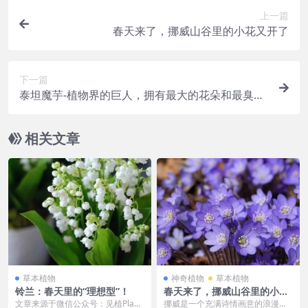
上一篇
春天来了，挪威山谷里的小花又开了
下一篇
泰坦魔芋-植物界的巨人，拥有最大的花朵和最臭的
气味
相关文章
草本植物
神奇植物
草本植物
铃兰：春天里的“理想型”！
春天来了，挪威山谷里的小花
又开了
文章来源于微信公众号：见植Plant
挪威是一个充满诗情画意的浪漫王