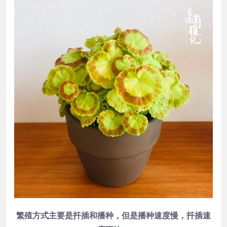
繁殖方式主要是扦插和播种，但是播种速度慢，扦插速