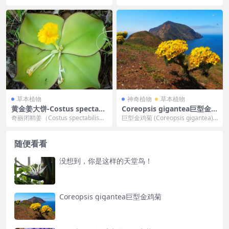
opia，作者：捂脸人 铃兰！铃兰！
国，这里气候温和，没有极端的天
铃兰！ ...
气，就连夏季都很凉爽...
草本植物
神奇植物
草本植物
黄金姜大饼-Costus spectabil
Coreopsis gigantea巨型金
is奇丽闭鞘姜
鸡菊
奇丽闭鞘姜（Costus spectabilis）
巨型金鸡菊 (Coreopsis gigantea)
为闭鞘姜属多年生草本植物，俗
是海峡群岛神秘的典型代表，...
称...
随便看看
没想到，你是这样的天堂鸟！
Coreopsis gigantea巨型金鸡菊