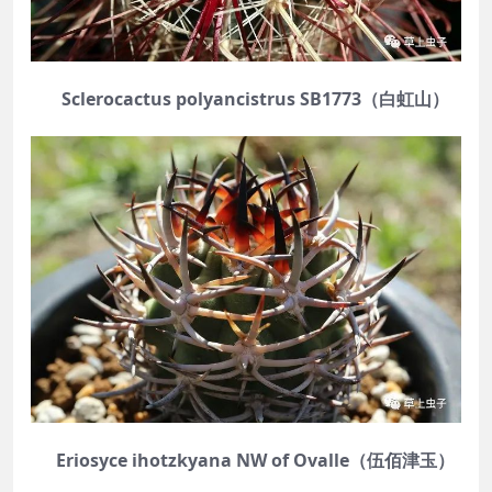
Sclerocactus polyancistrus SB1773（白虹山）
Eriosyce ihotzkyana NW of Ovalle（伍佰津玉）