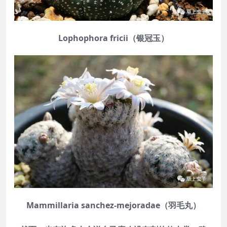
Lophophora fricii（银冠玉）
Mammillaria sanchez-mejoradae（羽毛丸）