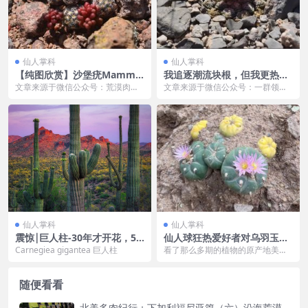
仙人掌科
仙人掌科
【纯图欣赏】沙堡疣Mammill
我追逐潮流块根，但我更热爱
aria haudeana
牡丹
文章来源于微信公众号：荒漠肉植
文章来源于微信公众号：一群领仙
记，作者：乌镇寻 没有文字，请赏
作者| STEVEN 多肉植物：近些年
图！
一直是...
仙人掌科
仙人掌科
震惊￨巨人柱-30年才开花，50
仙人球狂热爱好者对乌羽玉的
年才长侧芽，寿命竟长达400
“野化研究”
Carnegiea gigantea 巨人柱
看了那么多期的植物的原产地美
岁！！！
图，除了震惊它们在野外的极致状
态和感叹它们恶劣的生存...
随便看看
北美多肉纪行：下加利福尼亚篇（六）沿海荒漠