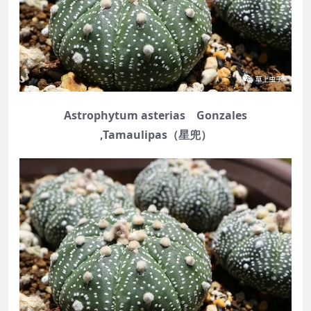
Astrophytum asterias Gonzales
,Tamaulipas（星兜）