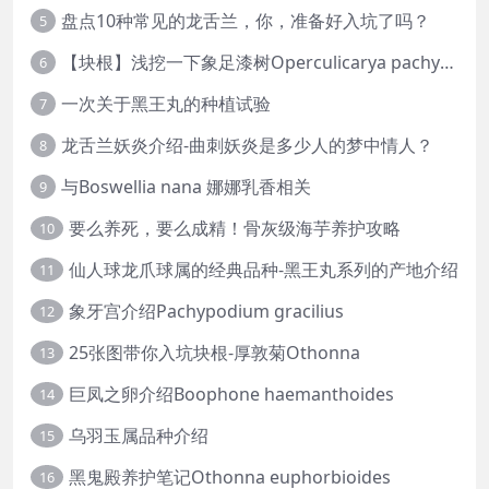
盘点10种常见的龙舌兰，你，准备好入坑了吗？
5
【块根】浅挖一下象足漆树Operculicarya pachypus
6
一次关于黑王丸的种植试验
7
龙舌兰妖炎介绍-曲刺妖炎是多少人的梦中情人？
8
与Boswellia nana 娜娜乳香相关
9
要么养死，要么成精！骨灰级海芋养护攻略
10
仙人球龙爪球属的经典品种-黑王丸系列的产地介绍
11
象牙宫介绍Pachypodium gracilius
12
25张图带你入坑块根-厚敦菊Othonna
13
巨凤之卵介绍Boophone haemanthoides
14
乌羽玉属品种介绍
15
黑鬼殿养护笔记Othonna euphorbioides
16