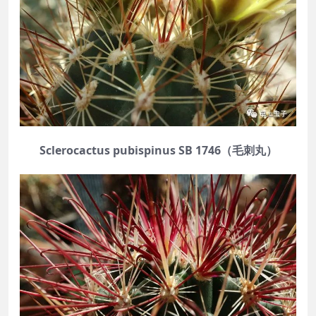
Sclerocactus pubispinus SB 1746（毛刺丸）