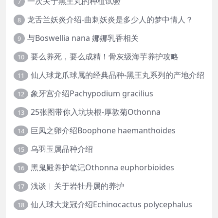
一次关于黑王丸的种植试验
7
龙舌兰妖炎介绍-曲刺妖炎是多少人的梦中情人？
8
与Boswellia nana 娜娜乳香相关
9
要么养死，要么成精！骨灰级海芋养护攻略
10
仙人球龙爪球属的经典品种-黑王丸系列的产地介绍
11
象牙宫介绍Pachypodium gracilius
12
25张图带你入坑块根-厚敦菊Othonna
13
巨凤之卵介绍Boophone haemanthoides
14
乌羽玉属品种介绍
15
黑鬼殿养护笔记Othonna euphorbioides
16
浅谈︱关于岩牡丹属的养护
17
仙人球大龙冠介绍Echinocactus polycephalus
18