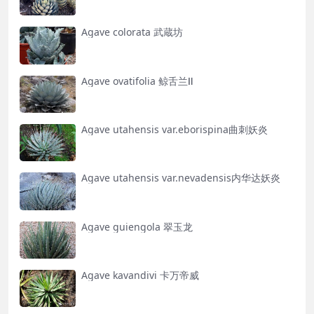
Agave colorata 武蔵坊
Agave ovatifolia 鲸舌兰Ⅱ
Agave utahensis var.eborispina曲刺妖炎
Agave utahensis var.nevadensis内华达妖炎
Agave guiengola 翠玉龙
Agave kavandivi 卡万帝威