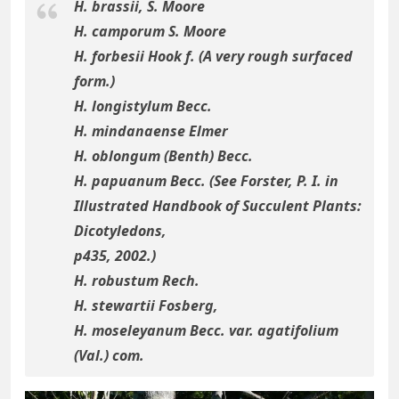
H. brassii, S. Moore
H. camporum S. Moore
H. forbesii Hook f. (A very rough surfaced
form.)
H. longistylum Becc.
H. mindanaense Elmer
H. oblongum (Benth) Becc.
H. papuanum Becc. (See Forster, P. I. in
Illustrated Handbook of Succulent Plants:
Dicotyledons,
p435, 2002.)
H. robustum Rech.
H. stewartii Fosberg,
H. moseleyanum Becc. var. agatifolium
(Val.) com.