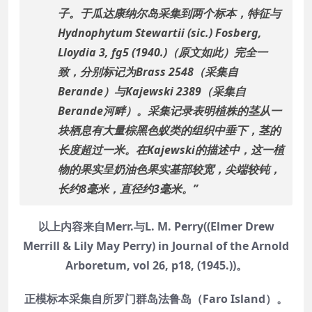
子。于瓜达康纳尔岛采集到两个标本，特征与
Hydnophytum Stewartii (sic.) Fosberg,
Lloydia 3, fg5 (1940.)（原文如此）完全一
致，分别标记为Brass 2548（采集自
Berande）与Kajewski 2389（采集自
Berande河畔）。采集记录表明植株的茎从一
块栖息有大量棕黑色蚁类的组织中垂下，茎的
长度超过一米。在Kajewski的描述中，这一植
物的果实呈奶油色果实基部较宽，尖端较钝，
长约8毫米，直径约3毫米。”
以上内容来自Merr.与L. M. Perry((Elmer Drew
Merrill & Lily May Perry) in Journal of the Arnold
Arboretum, vol 26, p18, (1945.))。
正模标本采集自所罗门群岛法鲁岛（Faro Island）。