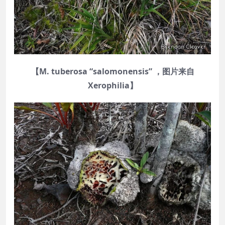
【M. tuberosa “salomonensis” ，图片来自
Xerophilia】