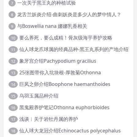
一次关于黑王丸的种植试验
7
龙舌兰妖炎介绍-曲刺妖炎是多少人的梦中情人？
8
与Boswellia nana 娜娜乳香相关
9
要么养死，要么成精！骨灰级海芋养护攻略
10
仙人球龙爪球属的经典品种-黑王丸系列的产地介绍
11
象牙宫介绍Pachypodium gracilius
12
25张图带你入坑块根-厚敦菊Othonna
13
巨凤之卵介绍Boophone haemanthoides
14
乌羽玉属品种介绍
15
黑鬼殿养护笔记Othonna euphorbioides
16
浅谈︱关于岩牡丹属的养护
17
仙人球大龙冠介绍Echinocactus polycephalus
18