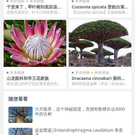
养护指南
木本植物
木本植物
干货来了，琴叶榕到底应该怎
Cussonia spicata 普款白菜
么养？
树
还有些朋友问，叶子已经掉秃顶了
【Cussonia spicata】五加科粗根
的，怎么判断到底还能不能抢救？
树属的一种植物，俗称白菜树。五
很简单，用剪刀把杆...
加科...
木本植物
木本植物
神奇植物
山龙眼科和帝王花家族
Dracaena cinnabari 索科特
拉岛龙血树
南非进口的帝王花正逐渐成为市场
索科特拉龙血树（学名：Dracaena
的热点，这类植物有着独特的华丽
cinnabari）是索科特拉岛上特有
外观，非常引人注目，...
的...
随便看看
大开眼界，这个神秘国度，竟拥有数棵长达3000
年的古树
盆盆图鉴|Entandrophragma caudatum 香蕉
木