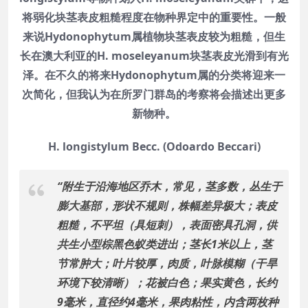
将弱化块茎表皮粗糙程度在物种界定中的重要性。一般
来说Hydonophytum属植物块茎表皮较为粗糙，但生
长在澳大利亚的H. moseleyanum块茎表皮光滑到有光
泽。在不久的将来Hydonophytum属的分类将迎来一
次简化，但我认为在所罗门群岛的考察将会描述出更多
新物种。
H. longistylum Becc. (Odoardo Beccari)
“附生于沿海地区乔木，常见，茎多数，丛生于
膨大基部，形状不规则，株幅差异极大；表皮
粗糙，不平坦（具短刺），表面密具孔洞，供
共生小型棕黑色蚁类进出；茎长1米以上，茎
节常肿大；叶片较厚，肉质，叶脉模糊（干旱
环境下较清晰）；花被白色；果实黄色，长约
9毫米，直径约4毫米，果肉粘性，内含两枚种