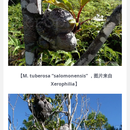
【M. tuberosa “salomonensis” ，图片来自
Xerophilia】