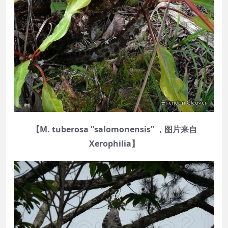
【M. tuberosa “salomonensis” ，图片来自
Xerophilia】