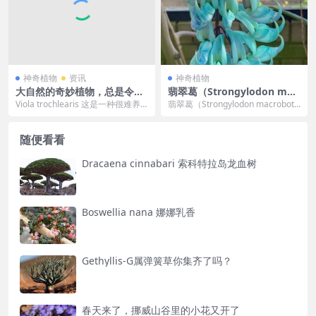
神奇植物
资讯
神奇植物
大自然的奇妙植物，总是令人
翡翠葛（Strongylodon mac
大开眼界
robotrys A. Gray）
Viola trochlearis 这是一种很难养
翡翠葛（Strongylodon macrobotr
殖的植物，而且繁殖难度也很
ys A. Gray）
高，...
随便看看
Dracaena cinnabari 索科特拉岛龙血树
Boswellia nana 娜娜乳香
Gethyllis-G属弹簧草你集齐了吗？
春天来了，挪威山谷里的小花又开了