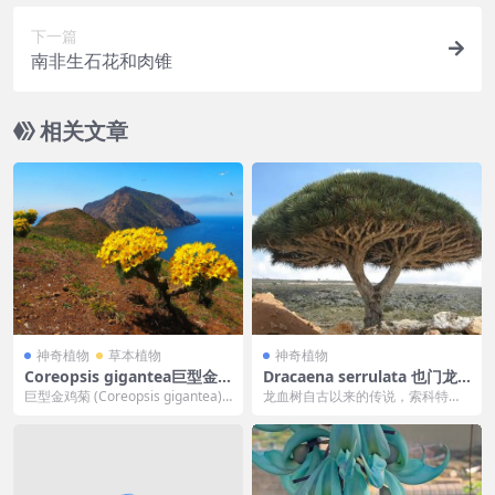
下一篇
南非生石花和肉锥
相关文章
神奇植物
草本植物
神奇植物
Coreopsis gigantea巨型金
Dracaena serrulata 也门龙
鸡菊
血树
巨型金鸡菊 (Coreopsis gigantea)
龙血树自古以来的传说，索科特拉
是海峡群岛神秘的典型代表，...
岛龙树因其红色树脂状的树液被称
为“龙血”而被开发。...