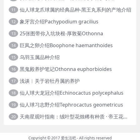
仙人球龙爪球属的经典品种-黑王丸系列的产地介绍
11
象牙宫介绍Pachypodium gracilius
12
25张图带你入坑块根-厚敦菊Othonna
13
巨凤之卵介绍Boophone haemanthoides
14
乌羽玉属品种介绍
15
黑鬼殿养护笔记Othonna euphorbioides
16
浅谈︱关于岩牡丹属的养护
17
仙人球大龙冠介绍Echinocactus polycephalus
18
仙人球习志野介绍Tephrocactus geometricus
19
天南星观叶指南：绒叶型花烛稀有种质 · 帝王花烛等
20
Copyright © 2017
爱生活吧
- All rights reserved