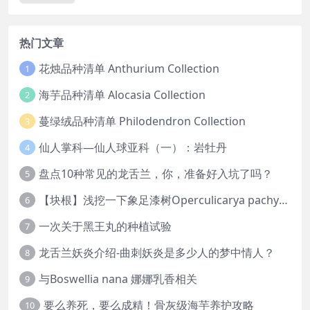
热门文章
花烛品种清单 Anthurium Collection
1
海芋品种清单 Alocasia Collection
2
蔓绿绒品种清单 Philodendron Collection
3
仙人掌科—仙人球亚科（一）：岩牡丹
4
盘点10种常见的龙舌兰，你，准备好入坑了吗？
5
【块根】浅挖一下象足漆树Operculicarya pachypus
6
一次关于黑王丸的种植试验
7
龙舌兰妖炎介绍-曲刺妖炎是多少人的梦中情人？
8
与Boswellia nana 娜娜乳香相关
9
要么养死，要么成精！骨灰级海芋养护攻略
10