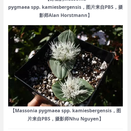
pygmaea spp. kamiesbergensis，图片来自PBS，摄
影师Alan Horstmann】
【Massonia pygmaea spp. kamiesbergensis，图
片来自PBS，摄影师Nhu Nguyen】