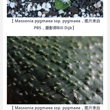
【 Massonia pygmaea ssp. pygmaea，图片来自
PBS，摄影师Bill Dijk】
【 Massonia pygmaea ssp. pygmaea，图片来自