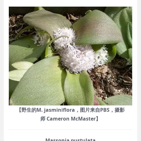
【野生的M. jasminiflora，图片来自PBS，摄影
师 Cameron McMaster】
Massonia pustulata