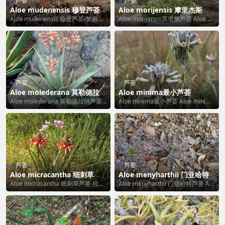
芦荟
芦荟
Aloe mudenensis 穆登芦荟/
Aloe morijensis 摩里杰斯芦
梦殿锦芦荟
荟
Aloe mudenensis 穆登芦荟/梦殿锦
Aloe morijensis莫里詹芦荟 Aloe m
芦荟 Aloe mudenens...
orijensis 的标准...
芦荟
芦荟
Aloe molederana 莫勒德拉纳
Aloe minima最小芦荟
芦荟
Aloe molederana 莫勒德拉纳芦荟
Aloe minima最小芦荟 Aloe minima
Aloe molederana ...
的标准中文翻译为“最小芦...
芦荟
芦荟
Aloe micracantha 细刺草芦
Aloe menyharthii 门亚哈特
荟
芦荟
Aloe micracantha 细刺草芦荟 拉丁
Aloe menyharthii 门亚哈特芦荟 Alo
名翻译成中文 Aloe mic...
e menyharthii...