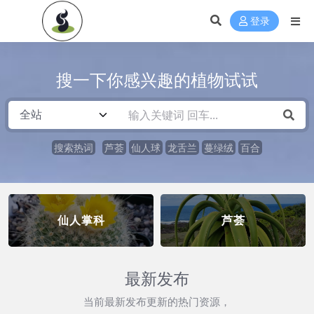
登录
搜一下你感兴趣的植物试试
搜索热词
芦荟
仙人球
龙舌兰
蔓绿绒
百合
仙人掌科
芦荟
最新发布
当前最新发布更新的热门资源，