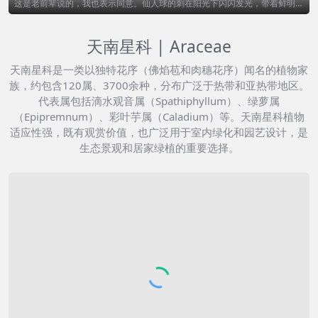
这是老前辈说的，我也表示同意。仙人球的刺在阳光下闪闪发光，带着鲜明的
色彩，但也会...
天南星科 | Araceae
天南星科是一类以独特花序（佛焰苞和肉穗花序）闻名的植物家
族，约包含120属、3700余种，分布广泛于热带和亚热带地区。
代表属包括滴水观音属（Spathiphyllum）、绿萝属
（Epipremnum）、彩叶芋属（Caladium）等。天南星科植物
适应性强，既有观赏价值，也广泛用于室内绿化和园艺设计，是
生态景观和居家绿植的重要选择。