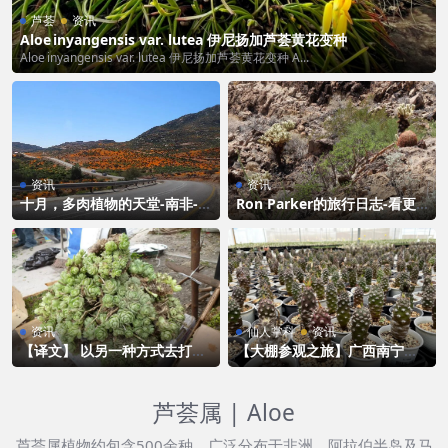
芦荟
资讯
Aloe inyangensis var. lutea 伊尼扬加芦荟黄花变种
Aloe inyangensis var. lutea 伊尼扬加芦荟黄花变种 A...
资讯
资讯
十月，多肉植物的天堂-南非-正
Ron Parker的旅行日志-看更
值春暖花开
多的美景与植物
资讯
仙人掌科
资讯
【译文】 以另一种方式去打击
【大棚参观之旅】广西南宁的
非法采集
朴原植物苑-全国最大的实生块
根基地
芦荟属 | Aloe
芦荟属植物约包含500余种，广泛分布于非洲、阿拉伯半岛及马