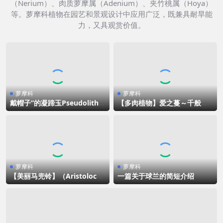
（Nerium）、肉质萝摩属（Adenium）、夹竹桃属（Hoya）
等。萝摩科植物在园艺和景观设计中应用广泛，既兼具耐旱能
力，又具观赏价值。
萝摩科
萝摩科
戴帽子”的凝蹄玉Pseudolitho
【多肉植物】爱之蔓～千般风
s migiurtinus
情，生生不息。
萝摩科
萝摩科
【美丽马兜铃】（Aristolochi
一篇关于球兰的简短介绍
a littoralis）