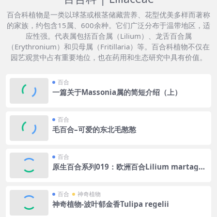
百合科植物是一类以球茎或根茎储藏营养、花型优美多样而著称
的家族，约包含15属、600余种。它们广泛分布于温带地区，适
应性强。代表属包括百合属（Lilium）、龙舌百合属
（Erythronium）和贝母属（Fritillaria）等。百合科植物不仅在
园艺观赏中占有重要地位，也在药用和生态研究中具有价值。
百合
一篇关于Massonia属的简短介绍（上）
百合
毛百合–可爱的东北毛憨憨
百合
原生百合系列019：欧洲百合Lilium martago
n–Turk’s cap lily
百合
神奇植物
神奇植物-波叶郁金香Tulipa regelii