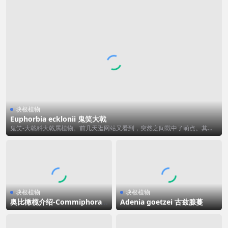
块根植物
Euphorbia ecklonii 鬼笑大戟
鬼笑-大戟科大戟属植物。前几天逛网站又看到，突然之间戳中了萌点。其实
这个品种也算...
块根植物
块根植物
奥比橄榄介绍-Commiphora
Adenia goetzei 古兹腺蔓
orbicularis