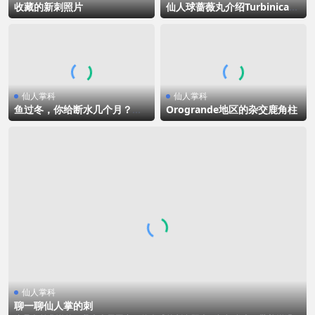
收藏的新刺照片
仙人球蔷薇丸介绍Turbinicarp
us valdezianus
仙人掌科
仙人掌科
鱼过冬，你给断水几个月？他
Orogrande地区的杂交鹿角柱
竟然断水7个月，简直不可思议
仙人掌科
聊一聊仙人掌的刺