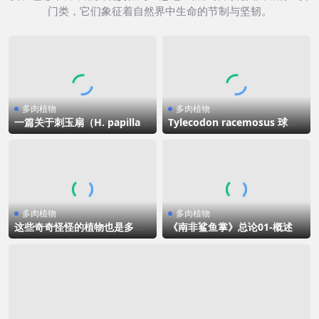
门类，它们象征着自然界中生命的节制与坚韧。
多肉植物
多肉植物
一篇关于刺玉扇（H. papillari
Tylecodon racemosus 球花
s）的简短介绍
奇峰锦
多肉植物
多肉植物
这些奇奇怪怪的植物也是多
《南非鲨鱼掌》总论01-概述
肉？