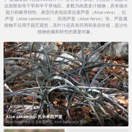
达加斯加等干旱和半干旱地区。多数为肉质多汁植物，具有储水
能力和耐旱特性。典型代表包括库拉索芦荟（Aloe vera）、红
芦荟（Aloe cameronii）、药用芦荟（Aloe ferox）等。芦荟属
植物不仅用于园艺观赏，其叶汁还具有药用和美容价值，是沙生
植物收藏和研究的重要对象。
芦荟
Aloe zakamisyi 扎卡米西芦荟
Aloe zakamisyi 扎卡米西芦荟 Aloe zakamisyi 可译...