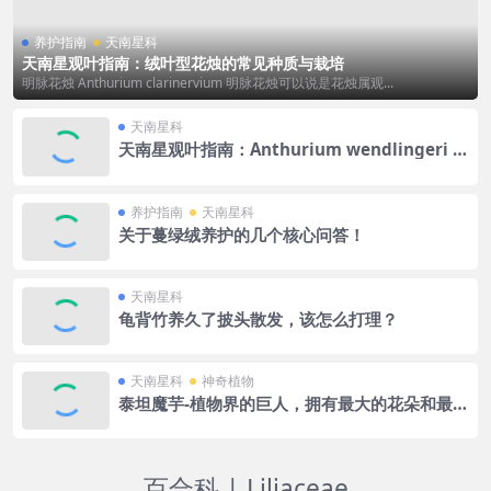
养护指南
天南星科
天南星观叶指南：绒叶型花烛的常见种质与栽培
明脉花烛 Anthurium clarinervium 明脉花烛可以说是花烛属观...
天南星科
天南星观叶指南：Anthurium wendlingeri 垂
叶花烛
养护指南
天南星科
关于蔓绿绒养护的几个核心问答！
天南星科
龟背竹养久了披头散发，该怎么打理？
天南星科
神奇植物
泰坦魔芋-植物界的巨人，拥有最大的花朵和最臭
的气味
百合科 | Liliaceae