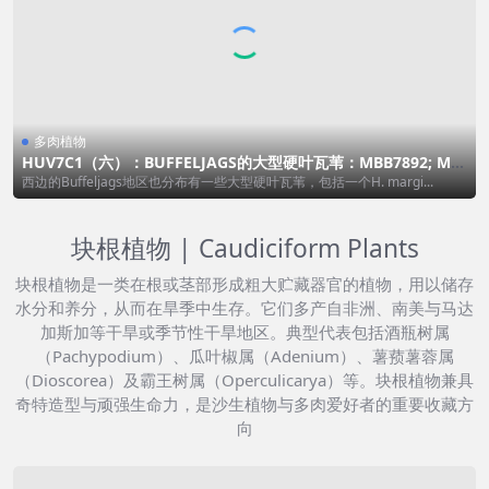
多肉植物
HUV7C1（六）：BUFFELJAGS的大型硬叶瓦苇：MBB7892; MB
B7891
西边的Buffeljags地区也分布有一些大型硬叶瓦苇，包括一个H. margi...
块根植物 | Caudiciform Plants
块根植物是一类在根或茎部形成粗大贮藏器官的植物，用以储存
水分和养分，从而在旱季中生存。它们多产自非洲、南美与马达
加斯加等干旱或季节性干旱地区。典型代表包括酒瓶树属
（Pachypodium）、瓜叶椒属（Adenium）、薯蓣薯蓉属
（Dioscorea）及霸王树属（Operculicarya）等。块根植物兼具
奇特造型与顽强生命力，是沙生植物与多肉爱好者的重要收藏方
向