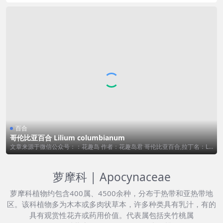
百合
哥伦比亚百合 Lilium columbianum
文章来源于微信公众号：：花趣岛 作者：花趣岛君 哥伦比亚百合,拉丁名：Lili
u...
萝摩科 | Apocynaceae
萝摩科植物约包含400属、4500余种，分布于热带和亚热带地
区。该科植物多为木本或多肉状草本，许多种类具有乳汁，有的
具有观赏性花卉或药用价值。代表属包括夹竹桃属