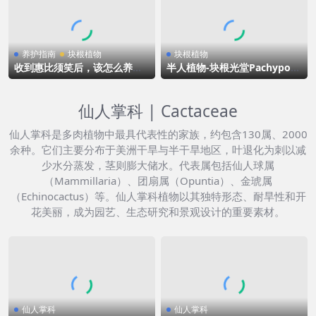
养护指南
块根植物
块根植物
收到惠比须笑后，该怎么养护
半人植物-块根光堂Pachypodi
呢？
um namaquanum
仙人掌科 | Cactaceae
仙人掌科是多肉植物中最具代表性的家族，约包含130属、2000
余种。它们主要分布于美洲干旱与半干旱地区，叶退化为刺以减
少水分蒸发，茎则膨大储水。代表属包括仙人球属
（Mammillaria）、团扇属（Opuntia）、金琥属
（Echinocactus）等。仙人掌科植物以其独特形态、耐旱性和开
花美丽，成为园艺、生态研究和景观设计的重要素材。
仙人掌科
仙人掌科