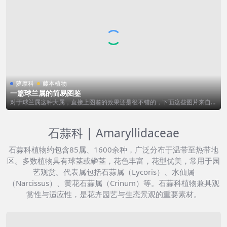
萝摩科
藤本植物
一篇球兰属的简易图鉴
对于球兰属这种大属，直接上图鉴的效果还是很不错的，下面这些图片来自一
位国外球兰属...
石蒜科 | Amaryllidaceae
石蒜科植物约包含85属、1600余种，广泛分布于温带至热带地
区。多数植物具有球茎或鳞茎，花色丰富，花型优美，常用于园
艺观赏。代表属包括石蒜属（Lycoris）、水仙属
（Narcissus）、黄花石蒜属（Crinum）等。石蒜科植物兼具观
赏性与适应性，是花卉园艺与生态景观的重要素材。