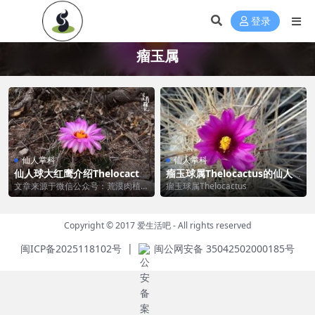
登录
瘤玉属
仙人掌科
仙人掌科
仙人球大红鹰介绍Thelocactu
瘤玉球属Thelocactus的仙人
s heterochromus
球你认识几个？
文章来源于微信公众号：荒漠肉植
瘤玉球属Thelocactus
记，作者：乌镇寻 拉丁：Thelocact
us h...
Copyright © 2017
爱生活吧
- All rights reserved
|
闽ICP备2025118102号
闽公网安备 35042502000185号