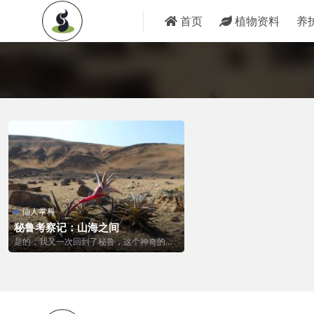
首页
植物资料
养
仙人掌科
秘鲁考察记：山海之间
是的，我又一次回到了秘鲁，这个神奇的国
家。 开过了利马难以行驶的路面，通过了当
地...