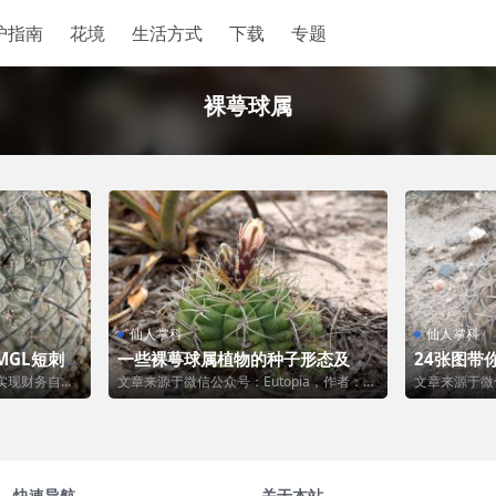
护指南
花境
生活方式
下载
专题
裸萼球属
仙人掌科
仙人掌科
MGL短刺黑
一些裸萼球属植物的种子形态及野
24张图带
生种群分布
G. spegazz
实现财务自由
文章来源于微信公众号：Eutopia，作者：杨
文章来源于微
更高层次的梦
区区 原作者： Volker Sc...
者：乌镇寻 拉丁：
快速导航
关于本站