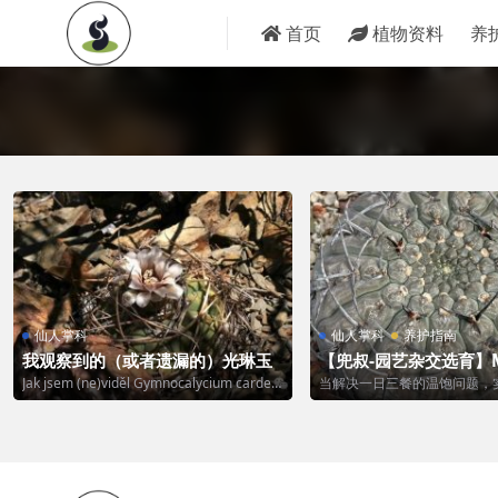
首页
植物资料
养
仙人掌科
仙人掌科
养护指南
我观察到的（或者遗漏的）光琳玉
【兜叔-园艺杂交选育】
刺怪龙丸
Jak jsem (ne)viděl Gymnocalycium carden
当解决一日三餐的温饱问题，
a...
后，才能有更多的精力来实现
想-...