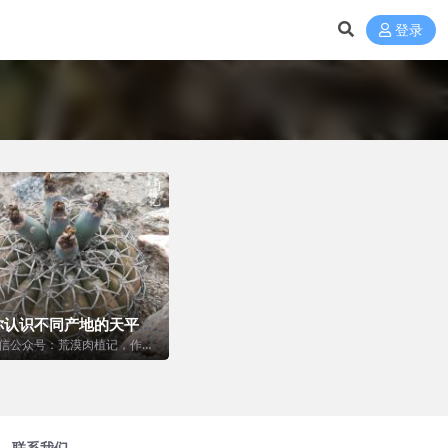
登录
你认识不同产地的天平丸
inii
信公众号：荒漠肉植记，作
Gymnocalycium...
联系我们