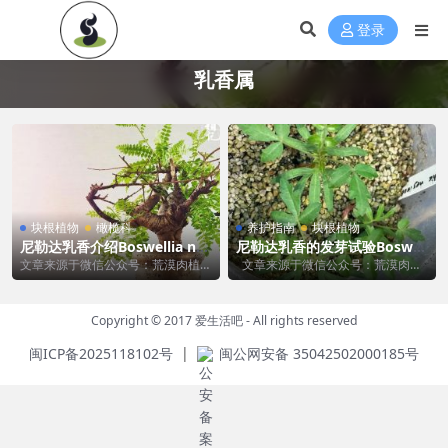
登录
乳香属
块根植物
橄榄科
养护指南
块根植物
尼勒达乳香介绍Boswellia ne
尼勒达乳香的发芽试验Boswel
glecta
lia neglecta
文章来源于微信公众号：荒漠肉植
文章来源于微信公众号：荒漠肉植
记，作者：乌镇寻 Dag Panco在
记，作者：乌镇寻 作者：Tri Do...
《石食者》里...
Copyright © 2017
爱生活吧
- All rights reserved
|
闽ICP备2025118102号
闽公网安备 35042502000185号